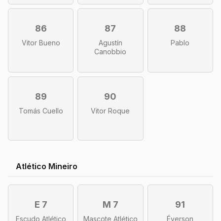
86
87
88
Vitor Bueno
Agustín
Pablo
Canobbio
89
90
Tomás Cuello
Vitor Roque
Atlético Mineiro
E 7
M 7
91
Escudo Atlético
Mascote Atlético
Éverson