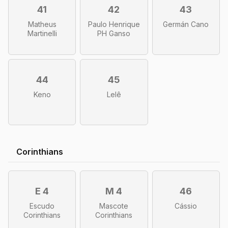
41
42
43
Matheus
Paulo Henrique
Germán Cano
Martinelli
PH Ganso
44
45
Keno
Lelê
Corinthians
E 4
M 4
46
Escudo
Mascote
Cássio
Corinthians
Corinthians