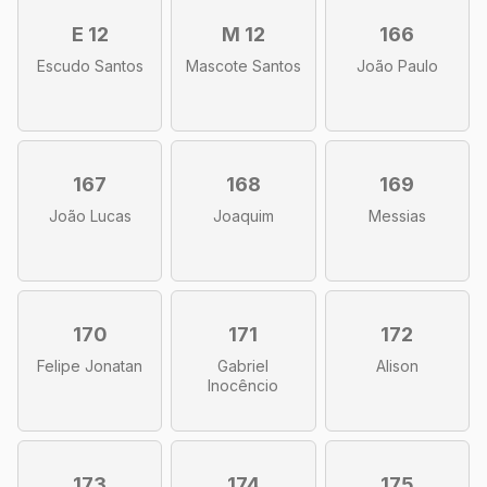
E 12
M 12
166
Escudo Santos
Mascote Santos
João Paulo
167
168
169
João Lucas
Joaquim
Messias
170
171
172
Felipe Jonatan
Gabriel
Alison
Inocêncio
173
174
175