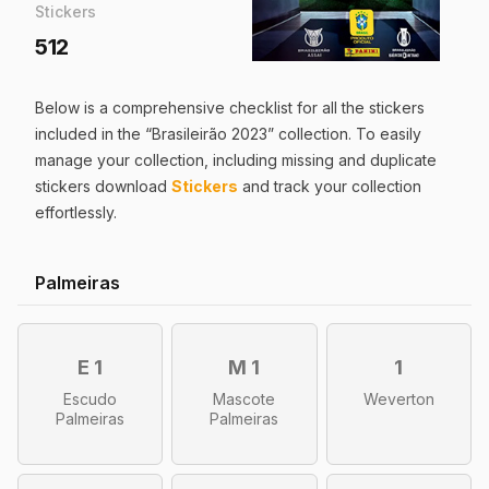
Stickers
512
Below is a comprehensive checklist for all the
stickers
included in the “
Brasileirão 2023
” collection. To easily
manage your collection, including missing and duplicate
stickers
download
Stickers
and track your collection
effortlessly.
Palmeiras
E 1
M 1
1
Escudo
Mascote
Weverton
Palmeiras
Palmeiras