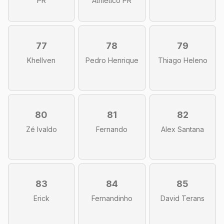
PR
Athletico PR
77
78
79
Khellven
Pedro Henrique
Thiago Heleno
80
81
82
Zé Ivaldo
Fernando
Alex Santana
83
84
85
Erick
Fernandinho
David Terans