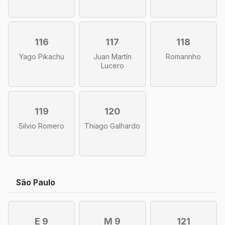
116
117
118
Yago Pikachu
Juan Martín
Romarinho
Lucero
119
120
Silvio Romero
Thiago Galhardo
São Paulo
E 9
M 9
121