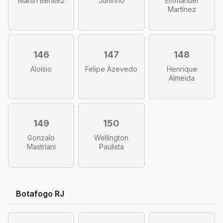
Martín Benítez
Juninho
Emmanuel
Martínez
146
147
148
Aloísio
Felipe Azevedo
Henrique
Almeida
149
150
Gonzalo
Wellington
Mastriani
Paulista
Botafogo RJ