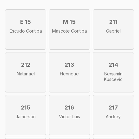
E 15
M 15
211
Escudo Coritiba
Mascote Coritiba
Gabriel
212
213
214
Natanael
Henrique
Benjamín
Kuscevic
215
216
217
Jamerson
Victor Luis
Andrey