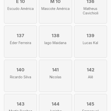
E 10
M 10
136
Escudo América
Mascote América
Matheus
Cavichioli
137
138
139
Éder Ferreira
Iago Maidana
Lucas Kal
140
141
142
Ricardo Silva
Nicolas
Alê
143
144
145